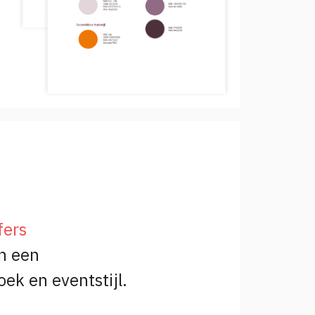
fers
n een
oek en eventstijl.