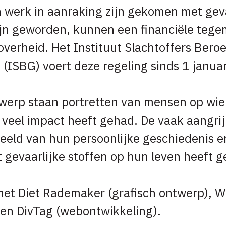
 werk in aanraking zijn gekomen met geva
zijn geworden, kunnen een financiële te
verheid. Het Instituut Slachtoffers Bero
 (ISBG) voert deze regeling sinds 1 januar
twerp staan portretten van mensen op wi
n veel impact heeft gehad. De vaak aangri
eeld van hun persoonlijke geschiedenis e
 gevaarlijke stoffen op hun leven heeft g
t Diet Rademaker (grafisch ontwerp), Wi
) en DivTag (webontwikkeling).