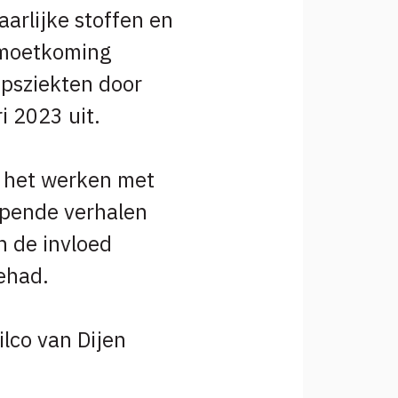
arlijke stoffen en
gemoetkoming
epsziekten door
i 2023 uit.
e het werken met
jpende verhalen
n de invloed
ehad.
lco van Dijen