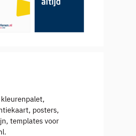
 kleurenpalet,
ntiekaart, posters,
jn, templates voor
l.