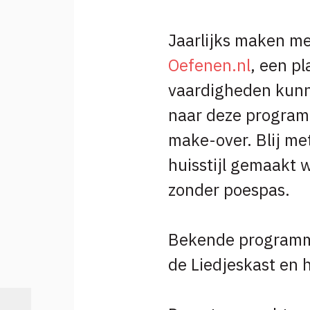
Jaarlijks maken m
Oefenen.nl
, een pl
vaardigheden kunn
naar deze programm
make-over. Blij me
huisstijl gemaakt w
zonder poespas.
Bekende programma's
de Liedjeskast en 