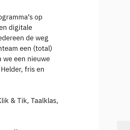
rogramma's op
en digitale
iedereen de weg
nteam een (total)
en we een nieuwe
Helder, fris en
ik & Tik, Taalklas,